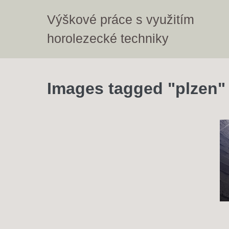
Skip
Výškové práce s využitím
to
content
horolezecké techniky
Images tagged "plzen"